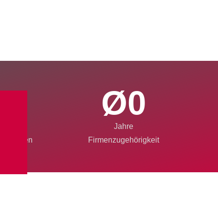
0
Ø
0
tive
Jahre
maschinen
Firmenzugehörigkeit