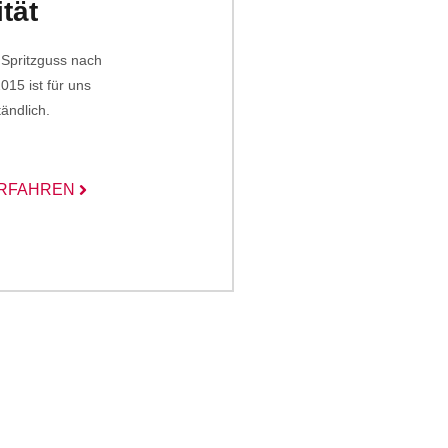
tät
n Spritzguss nach
15 ist für uns
tändlich.
RFAHREN