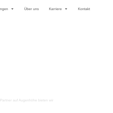
ungen
Über uns
Karriere
Kontakt
 Ihre
guss
Partner auf Augenhöhe bieten wir