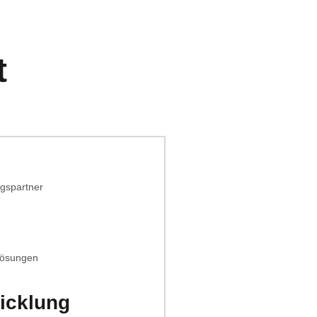
t
icklung