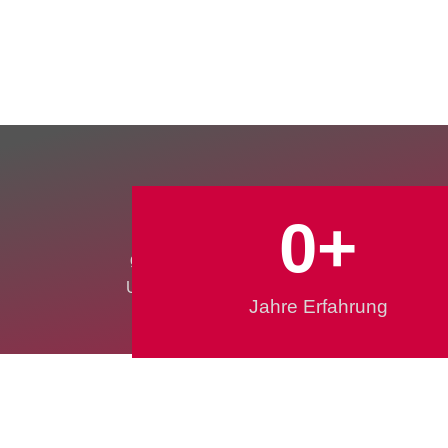
0
0
+
gegründetes
innova
Unternehmen
Spritzguss
Jahre Erfahrung